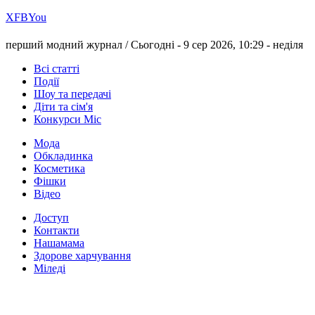
Х
FB
You
перший модний журнал /
Сьогодні - 9 сер 2026, 10:29 -
неділя
Всі статті
Події
Шоу та передачі
Діти та сім'я
Конкурси Міс
Мода
Обкладинка
Косметика
Фішки
Відео
Доступ
Контакти
Нашамама
Здорове харчування
Міледі