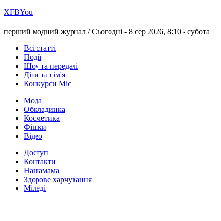
Х
FB
You
перший модний журнал /
Сьогодні - 8 сер 2026, 8:10 -
субота
Всі статті
Події
Шоу та передачі
Діти та сім'я
Конкурси Міс
Мода
Обкладинка
Косметика
Фішки
Відео
Доступ
Контакти
Нашамама
Здорове харчування
Міледі