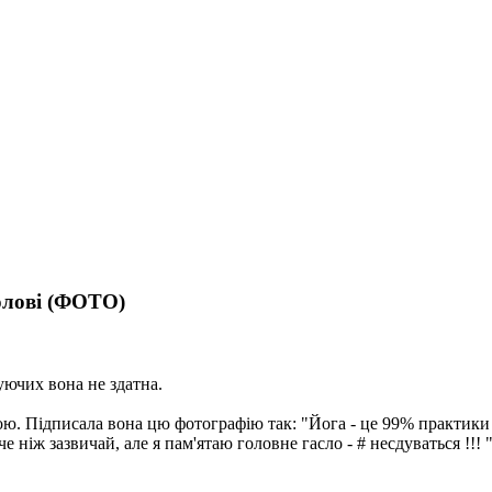
голові (ФОТО)
уючих вона не здатна.
гою. Підписала вона цю фотографію так: "Йога - це 99% практики 
е ніж зазвичай, але я пам'ятаю головне гасло - # несдуваться !!! "