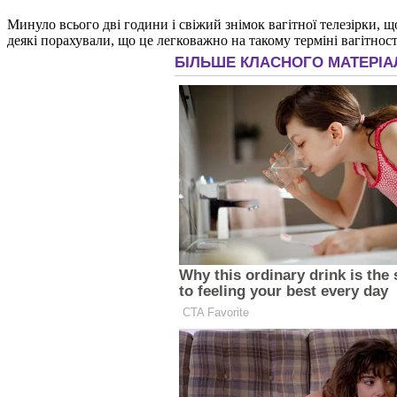
Минуло всього дві години і свіжий знімок вагітної телезірки, що
деякі порахували, що це легковажно на такому терміні вагітності