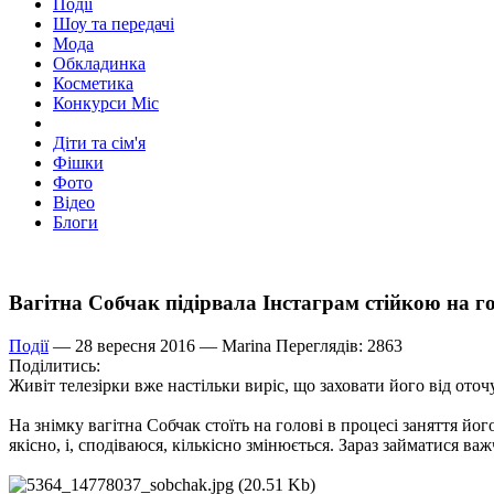
Події
Шоу та передачі
Мода
Обкладинка
Косметика
Конкурси Міс
Діти та сім'я
Фішки
Фото
Відео
Блоги
Вагітна Собчак підірвала Інстаграм стійкою на 
Події
— 28 вересня 2016 —
Marina
Переглядів: 2863
Поділитись:
Живіт телезірки вже настільки виріс, що заховати його від оточ
На знімку вагітна Собчак стоїть на голові в процесі заняття йо
якісно, і, сподіваюся, кількісно змінюється. Зараз займатися важч