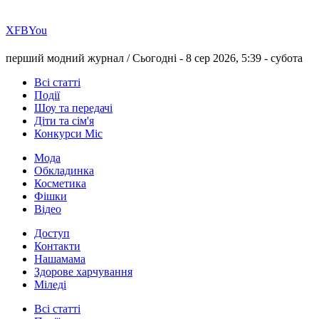
Х
FB
You
перший модний журнал /
Сьогодні - 8 сер 2026, 5:39 -
субота
Всі статті
Події
Шоу та передачі
Діти та сім'я
Конкурси Міс
Мода
Обкладинка
Косметика
Фішки
Відео
Доступ
Контакти
Нашамама
Здорове харчування
Міледі
Всі статті