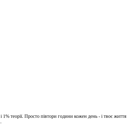
і 1% теорії. Просто півтори години кожен день - і твоє життя
.