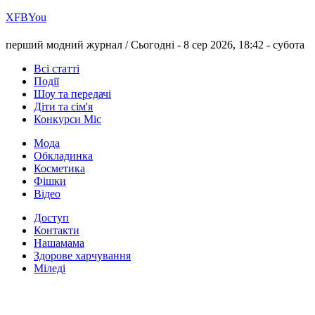
Х
FB
You
перший модний журнал /
Сьогодні - 8 сер 2026, 18:42 -
субота
Всі статті
Події
Шоу та передачі
Діти та сім'я
Конкурси Міс
Мода
Обкладинка
Косметика
Фішки
Відео
Доступ
Контакти
Нашамама
Здорове харчування
Міледі