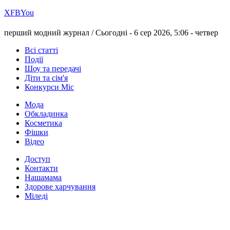
Х
FB
You
перший модний журнал /
Сьогодні - 6 сер 2026, 5:06 -
четвер
Всі статті
Події
Шоу та передачі
Діти та сім'я
Конкурси Міс
Мода
Обкладинка
Косметика
Фішки
Відео
Доступ
Контакти
Нашамама
Здорове харчування
Міледі