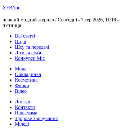
Х
FB
You
перший модний журнал /
Сьогодні - 7 сер 2026, 11:18 -
п'ятниця
Всі статті
Події
Шоу та передачі
Діти та сім'я
Конкурси Міс
Мода
Обкладинка
Косметика
Фішки
Відео
Доступ
Контакти
Нашамама
Здорове харчування
Міледі