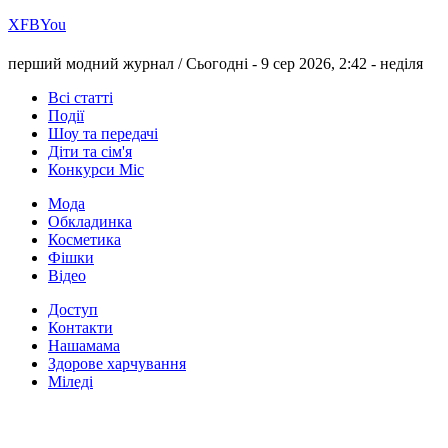
Х
FB
You
перший модний журнал /
Сьогодні - 9 сер 2026, 2:42 -
неділя
Всі статті
Події
Шоу та передачі
Діти та сім'я
Конкурси Міс
Мода
Обкладинка
Косметика
Фішки
Відео
Доступ
Контакти
Нашамама
Здорове харчування
Міледі