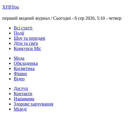
Х
FB
You
перший модний журнал /
Сьогодні - 6 сер 2026, 5:10 -
четвер
Всі статті
Події
Шоу та передачі
Діти та сім'я
Конкурси Міс
Мода
Обкладинка
Косметика
Фішки
Відео
Доступ
Контакти
Нашамама
Здорове харчування
Міледі