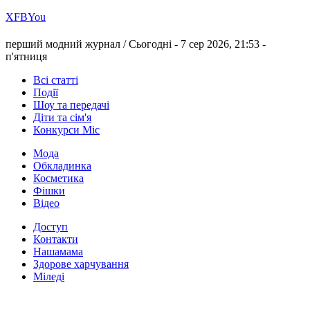
Х
FB
You
перший модний журнал /
Сьогодні - 7 сер 2026, 21:53 -
п'ятниця
Всі статті
Події
Шоу та передачі
Діти та сім'я
Конкурси Міс
Мода
Обкладинка
Косметика
Фішки
Відео
Доступ
Контакти
Нашамама
Здорове харчування
Міледі