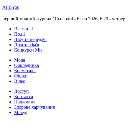
Х
FB
You
перший модний журнал /
Сьогодні - 6 сер 2026, 6:20 -
четвер
Всі статті
Події
Шоу та передачі
Діти та сім'я
Конкурси Міс
Мода
Обкладинка
Косметика
Фішки
Відео
Доступ
Контакти
Нашамама
Здорове харчування
Міледі