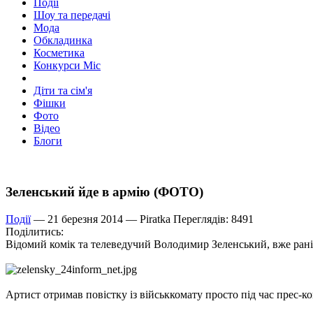
Події
Шоу та передачі
Мода
Обкладинка
Косметика
Конкурси Міс
Діти та сім'я
Фішки
Фото
Відео
Блоги
Зеленський йде в армію (ФОТО)
Події
— 21 березня 2014 —
Piratka
Переглядів: 8491
Поділитись:
Відомий комік та телеведучий Володимир Зеленський, вже раніш
Артист отримав повістку із військкомату просто під час прес-к