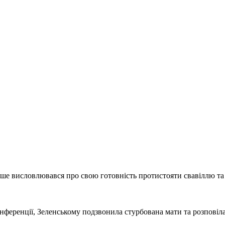
е висловлювався про свою готовність протистояти свавіллю та на
онференції, Зеленському подзвонила стурбована мати та розповіла