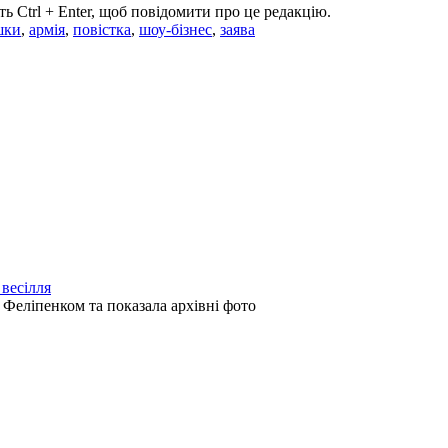
ь Ctrl + Enter, щоб повідомити про це редакцію.
шки
,
армія
,
повістка
,
шоу-бізнес
,
заява
весілля
 Феліпенком та показала архівні фото