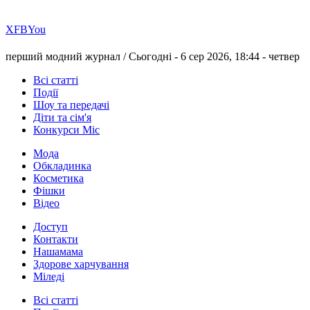
Х
FB
You
перший модний журнал /
Сьогодні - 6 сер 2026, 18:44 -
четвер
Всі статті
Події
Шоу та передачі
Діти та сім'я
Конкурси Міс
Мода
Обкладинка
Косметика
Фішки
Відео
Доступ
Контакти
Нашамама
Здорове харчування
Міледі
Всі статті