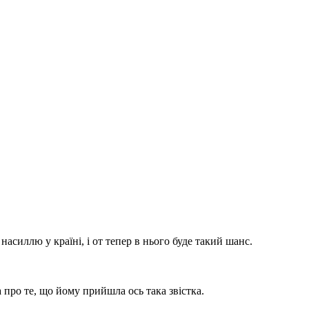
силлю у країні, і от тепер в нього буде такий шанс.
 про те, що йому прийшла ось така звістка.