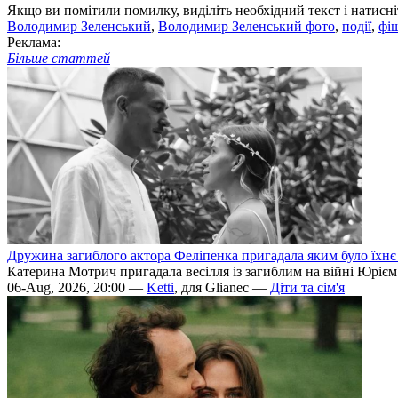
Якщо ви помітили помилку, виділіть необхідний текст і натисніт
Володимир Зеленський
,
Володимир Зеленський фото
,
події
,
фі
Реклама:
Більше статтей
Дружина загиблого актора Феліпенка пригадала яким було їхнє 
Катерина Мотрич пригадала весілля із загиблим на війні Юрієм
06-Aug, 2026, 20:00 —
Ketti
, для Glianec —
Діти та сім'я