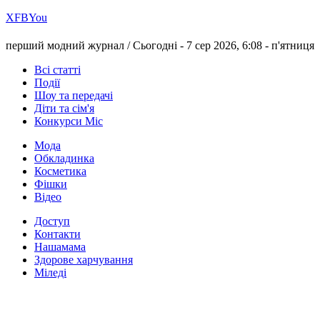
Х
FB
You
перший модний журнал /
Сьогодні - 7 сер 2026, 6:08 -
п'ятниця
Всі статті
Події
Шоу та передачі
Діти та сім'я
Конкурси Міс
Мода
Обкладинка
Косметика
Фішки
Відео
Доступ
Контакти
Нашамама
Здорове харчування
Міледі