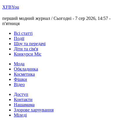
Х
FB
You
перший модний журнал /
Сьогодні - 7 сер 2026, 14:57 -
п'ятниця
Всі статті
Події
Шоу та передачі
Діти та сім'я
Конкурси Міс
Мода
Обкладинка
Косметика
Фішки
Відео
Доступ
Контакти
Нашамама
Здорове харчування
Міледі