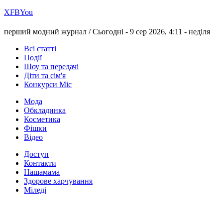
Х
FB
You
перший модний журнал /
Сьогодні - 9 сер 2026, 4:11 -
неділя
Всі статті
Події
Шоу та передачі
Діти та сім'я
Конкурси Міс
Мода
Обкладинка
Косметика
Фішки
Відео
Доступ
Контакти
Нашамама
Здорове харчування
Міледі