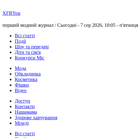
Х
FB
You
перший модний журнал /
Сьогодні - 7 сер 2026, 10:05 -
п'ятниця
Всі статті
Події
Шоу та передачі
Діти та сім'я
Конкурси Міс
Мода
Обкладинка
Косметика
Фішки
Відео
Доступ
Контакти
Нашамама
Здорове харчування
Міледі
Всі статті