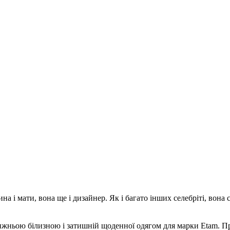
а і мати, вона ще і дизайнер. Як і багато інших селебріті, вона с
ньою білизною і затишній щоденної одягом для марки Etam. При