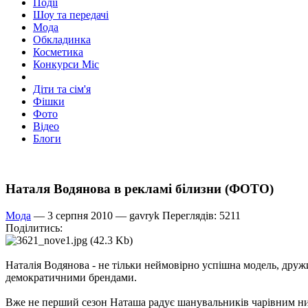
Події
Шоу та передачі
Мода
Обкладинка
Косметика
Конкурси Міс
Діти та сім'я
Фішки
Фото
Відео
Блоги
Наталя Водянова в рекламі білизни (ФОТО)
Мода
— 3 серпня 2010 —
gavryk
Переглядів: 5211
Поділитись:
Наталія Водянова - не тільки неймовірно успішна модель, дружин
демократичними брендами.
Вже не перший сезон Наташа радує шанувальників чарівним ниж