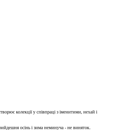
творює колекції у співпраці з іменитими, нехай і
йдешня осінь і зима неминуча - не виняток.