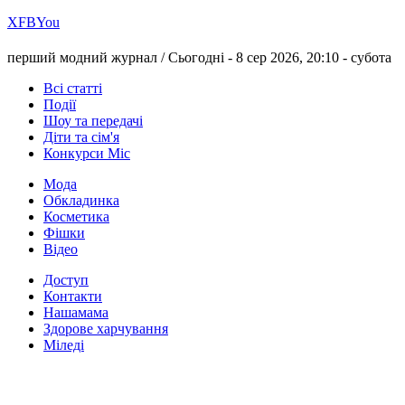
Х
FB
You
перший модний журнал /
Сьогодні - 8 сер 2026, 20:10 -
субота
Всі статті
Події
Шоу та передачі
Діти та сім'я
Конкурси Міс
Мода
Обкладинка
Косметика
Фішки
Відео
Доступ
Контакти
Нашамама
Здорове харчування
Міледі