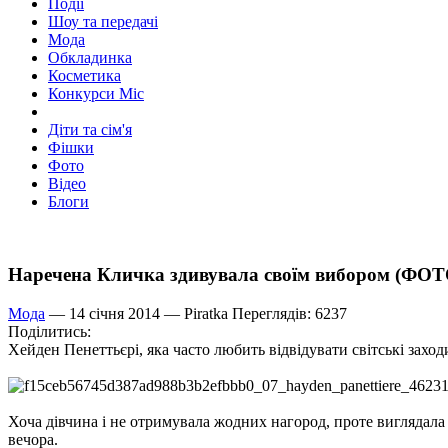
Події
Шоу та передачі
Мода
Обкладинка
Косметика
Конкурси Міс
Діти та сім'я
Фішки
Фото
Відео
Блоги
Наречена Кличка здивувала своїм вибором (ФОТ
Мода
— 14 січня 2014 —
Piratka
Переглядів: 6237
Поділитись:
Хейден Пенеттьєрі, яка часто любить відвідувати світські заход
Хоча дівчина і не отримувала жодних нагород, проте виглядала
вечора.