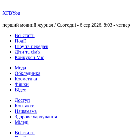
Х
FB
You
перший модний журнал /
Сьогодні - 6 сер 2026, 8:03 -
четвер
Всі статті
Події
Шоу та передачі
Діти та сім'я
Конкурси Міс
Мода
Обкладинка
Косметика
Фішки
Відео
Доступ
Контакти
Нашамама
Здорове харчування
Міледі
Всі статті