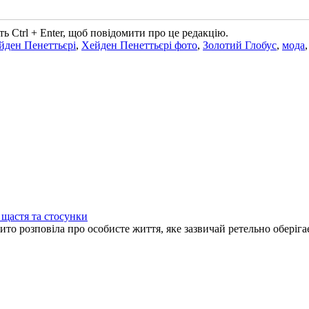
ь Ctrl + Enter, щоб повідомити про це редакцію.
йден Пенеттьєрі
,
Хейден Пенеттьєрі фото
,
Золотий Глобус
,
мода
 щастя та стосунки
то розповіла про особисте життя, яке зазвичай ретельно оберігає