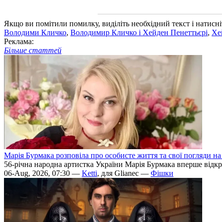
Якщо ви помітили помилку, виділіть необхідний текст і натисніт
Володими Кличко
,
Володимир Кличко і Хейден Пенеттьєрі
,
Хе
Реклама:
Більше статтей
Марія Бурмака розповіла про особисте життя та свої погляди на
56-річна народна артистка України Марія Бурмака вперше відкри
06-Aug, 2026, 07:30 —
Ketti
, для Glianec —
Фішки