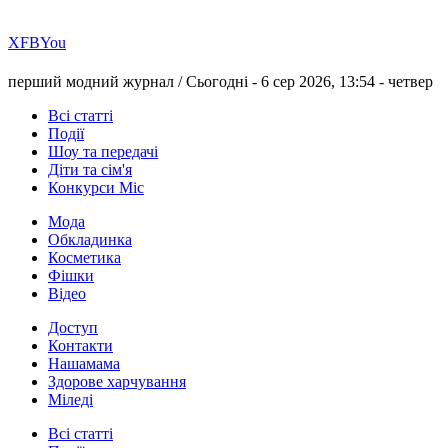
Х
FB
You
перший модний журнал /
Сьогодні - 6 сер 2026, 13:54 -
четвер
Всі статті
Події
Шоу та передачі
Діти та сім'я
Конкурси Міс
Мода
Обкладинка
Косметика
Фішки
Відео
Доступ
Контакти
Нашамама
Здорове харчування
Міледі
Всі статті