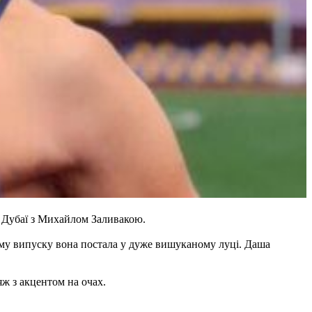
а Дубаї з Михайлом Заливакою.
ому випуску вона постала у дуже вишуканому луці. Даша
яж з акцентом на очах.