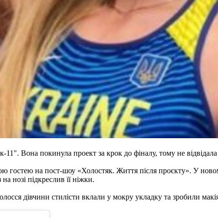
11". Вона покинула проект за крок до фіналу, тому не відвідал
ою гостею на пост-шоу «Холостяк. Життя після проєкту». У нов
з на нозі підкреслив її ніжки.
Волосся дівчини стилісти вклали у мокру укладку та зробили макі