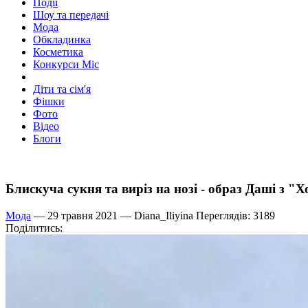
Події
Шоу та передачі
Мода
Обкладинка
Косметика
Конкурси Міс
Діти та сім'я
Фішки
Фото
Відео
Блоги
Блискуча сукня та виріз на нозі - образ Даші з "
Мода
— 29 травня 2021 —
Diana_Iliyina
Переглядів: 3189
Поділитись: