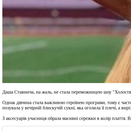
Даша Ставнича, на жаль, не стала переможницею шоу "Холостяк-
Однак дівчина стала важливою героїнею програми, тому є част
позувала у вечірній блискучій сукні, яка оголила її плечі, а вирі
З аксесуарів учасниця обрала масивні сережки в колір плаття. 