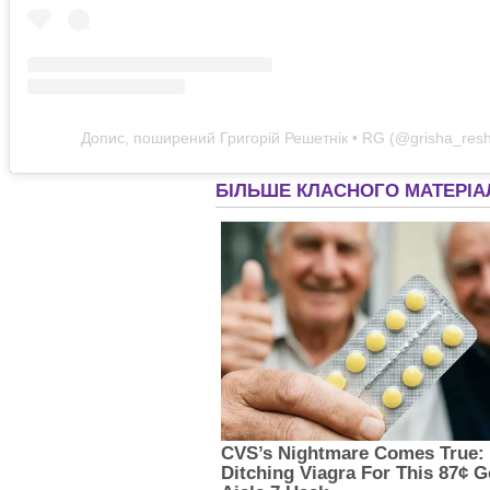
Допис, поширений Григорій Решетнік • RG (@grisha_resh