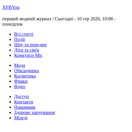
Х
FB
You
перший модний журнал /
Сьогодні - 10 сер 2026, 10:08 -
понеділок
Всі статті
Події
Шоу та передачі
Діти та сім'я
Конкурси Міс
Мода
Обкладинка
Косметика
Фішки
Відео
Доступ
Контакти
Нашамама
Здорове харчування
Міледі