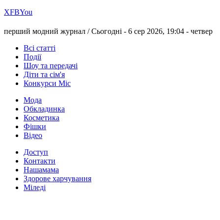
Х
FB
You
перший модний журнал /
Сьогодні - 6 сер 2026, 19:04 -
четвер
Всі статті
Події
Шоу та передачі
Діти та сім'я
Конкурси Міс
Мода
Обкладинка
Косметика
Фішки
Відео
Доступ
Контакти
Нашамама
Здорове харчування
Міледі