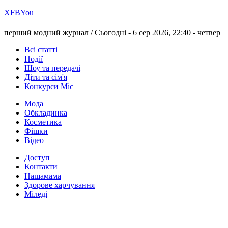
Х
FB
You
перший модний журнал /
Сьогодні - 6 сер 2026, 22:40 -
четвер
Всі статті
Події
Шоу та передачі
Діти та сім'я
Конкурси Міс
Мода
Обкладинка
Косметика
Фішки
Відео
Доступ
Контакти
Нашамама
Здорове харчування
Міледі