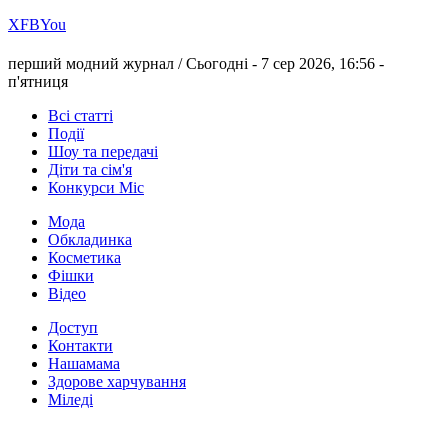
Х
FB
You
перший модний журнал /
Сьогодні - 7 сер 2026, 16:56 -
п'ятниця
Всі статті
Події
Шоу та передачі
Діти та сім'я
Конкурси Міс
Мода
Обкладинка
Косметика
Фішки
Відео
Доступ
Контакти
Нашамама
Здорове харчування
Міледі