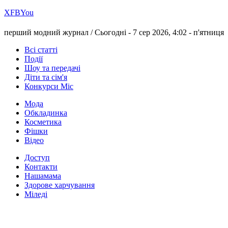
Х
FB
You
перший модний журнал /
Сьогодні - 7 сер 2026, 4:02 -
п'ятниця
Всі статті
Події
Шоу та передачі
Діти та сім'я
Конкурси Міс
Мода
Обкладинка
Косметика
Фішки
Відео
Доступ
Контакти
Нашамама
Здорове харчування
Міледі