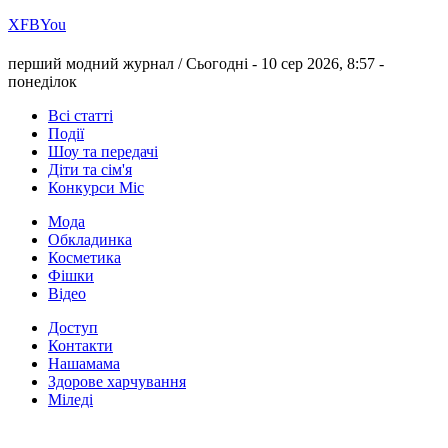
Х
FB
You
перший модний журнал /
Сьогодні - 10 сер 2026, 8:57 -
понеділок
Всі статті
Події
Шоу та передачі
Діти та сім'я
Конкурси Міс
Мода
Обкладинка
Косметика
Фішки
Відео
Доступ
Контакти
Нашамама
Здорове харчування
Міледі