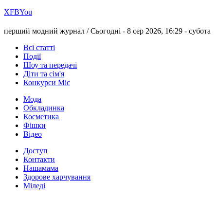
Х
FB
You
перший модний журнал /
Сьогодні - 8 сер 2026, 16:29 -
субота
Всі статті
Події
Шоу та передачі
Діти та сім'я
Конкурси Міс
Мода
Обкладинка
Косметика
Фішки
Відео
Доступ
Контакти
Нашамама
Здорове харчування
Міледі