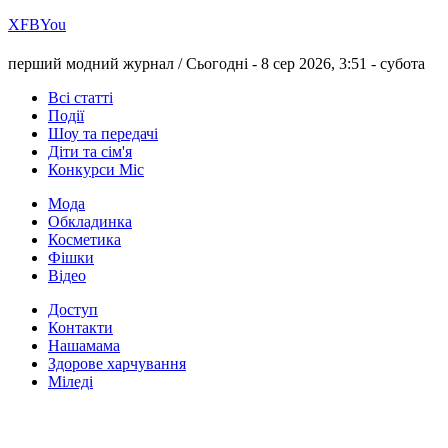
Х
FB
You
перший модний журнал /
Сьогодні - 8 сер 2026, 3:51 -
субота
Всі статті
Події
Шоу та передачі
Діти та сім'я
Конкурси Міс
Мода
Обкладинка
Косметика
Фішки
Відео
Доступ
Контакти
Нашамама
Здорове харчування
Міледі