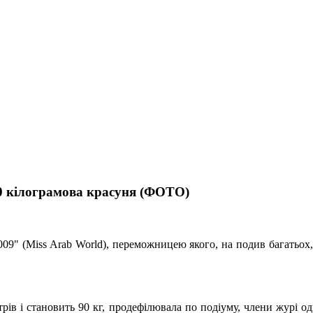
90 кілограмова красуня (ФОТО)
09" (Miss Arab World), переможницею якого, на подив багатьох, 
етрів і становить 90 кг, продефілювала по подіуму, члени журі 