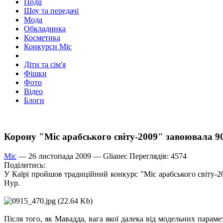
Події
Шоу та передачі
Мода
Обкладинка
Косметика
Конкурси Міс
Діти та сім'я
Фішки
Фото
Відео
Блоги
Корону "Міс арабського світу-2009" завоювала 
Міс
— 26 листопада 2009 —
Glianec
Переглядів: 4574
Поділитись:
У Каїрі пройшов традиційний конкурс "Міс арабського світу-20
Нур.
Після того, як Мавадда, вага якої далека від модельних парам