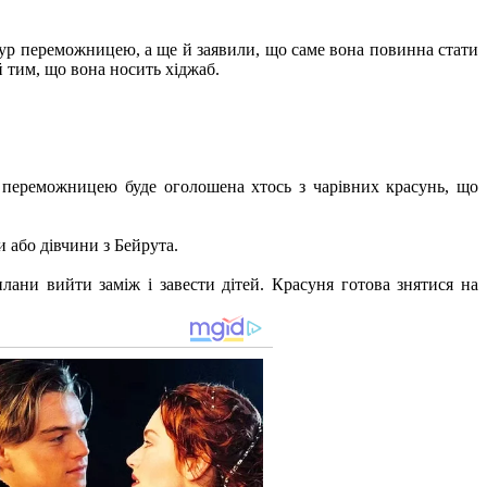
и Нур переможницею, а ще й заявили, що саме вона повинна стати
й тим, що вона носить хіджаб.
о переможницею буде оголошена хтось з чарівних красунь, що
 або дівчини з Бейрута.
ани вийти заміж і завести дітей. Красуня готова знятися на