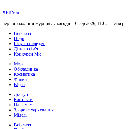
Х
FB
You
перший модний журнал /
Сьогодні - 6 сер 2026, 11:02 -
четвер
Всі статті
Події
Шоу та передачі
Діти та сім'я
Конкурси Міс
Мода
Обкладинка
Косметика
Фішки
Відео
Доступ
Контакти
Нашамама
Здорове харчування
Міледі
Всі статті