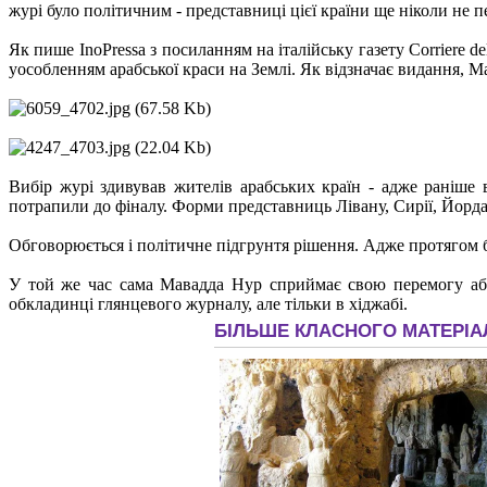
журі було політичним - представниці цієї країни ще ніколи не п
Як пише InoPressa з посиланням на італійську газету Corriere 
уособленням арабської краси на Землі. Як відзначає видання, М
Вибір журі здивував жителів арабських країн - адже раніше
потрапили до фіналу. Форми представниць Лівану, Сирії, Йордан
Обговорюється і політичне підгрунтя рішення. Адже протягом б
У той же час сама Мавадда Нур сприймає свою перемогу абсо
обкладинці глянцевого журналу, але тільки в хіджабі.