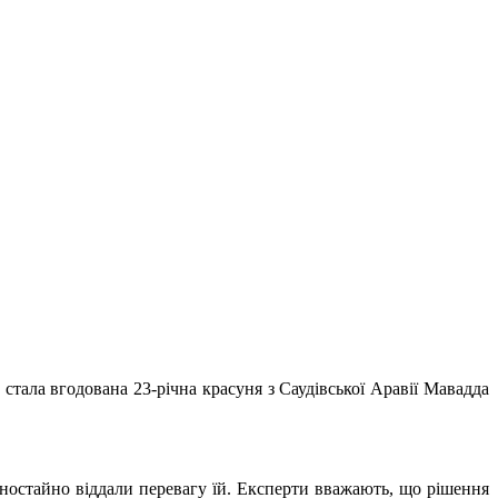
стала вгодована 23-річна красуня з Саудівської Аравії Мавадда
одностайно віддали перевагу їй. Експерти вважають, що рішення