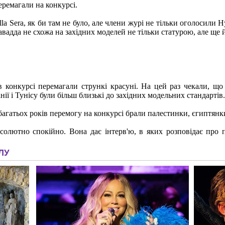
еремагали на конкурсі.
della Sera, як би там не було, але члени журі не тільки оголосил
авадда не схожа на західних моделей не тільки статурою, але ще 
 в конкурсі перемагали стрункі красуні. На цей раз чекали, щ
ії і Тунісу були більш близькі до західних модельних стандартів.
агатьох років перемогу на конкурсі брали палестинки, єгиптянки
лютно спокійно. Вона дає інтерв'ю, в яких розповідає про пл