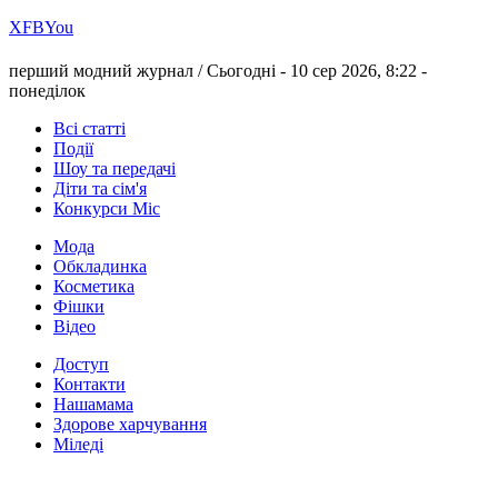
Х
FB
You
перший модний журнал /
Сьогодні - 10 сер 2026, 8:22 -
понеділок
Всі статті
Події
Шоу та передачі
Діти та сім'я
Конкурси Міс
Мода
Обкладинка
Косметика
Фішки
Відео
Доступ
Контакти
Нашамама
Здорове харчування
Міледі