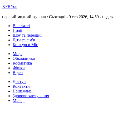
Х
FB
You
перший модний журнал /
Сьогодні - 9 сер 2026, 14:59 -
неділя
Всі статті
Події
Шоу та передачі
Діти та сім'я
Конкурси Міс
Мода
Обкладинка
Косметика
Фішки
Відео
Доступ
Контакти
Нашамама
Здорове харчування
Міледі