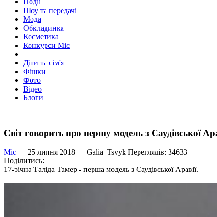
Події
Шоу та передачі
Мода
Обкладинка
Косметика
Конкурси Міс
Діти та сім'я
Фішки
Фото
Відео
Блоги
Світ говорить про першу модель з Саудівської Ара
Міс
— 25 липня 2018 —
Galia_Tsvyk
Переглядів: 34633
Поділитись:
17-річна Таліда Тамер - перша модель з Саудівської Аравії.