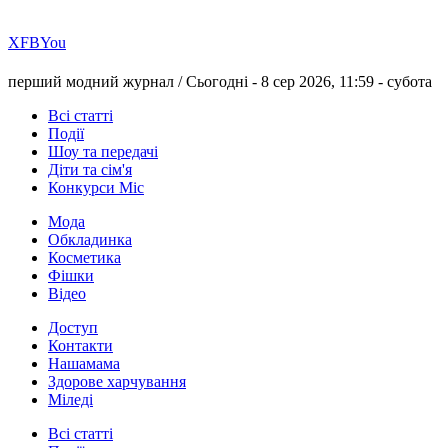
Х
FB
You
перший модний журнал /
Сьогодні - 8 сер 2026, 11:59 -
субота
Всі статті
Події
Шоу та передачі
Діти та сім'я
Конкурси Міс
Мода
Обкладинка
Косметика
Фішки
Відео
Доступ
Контакти
Нашамама
Здорове харчування
Міледі
Всі статті