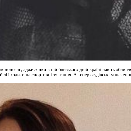
 як нонсенс, адже жінки в цій близькосхідній країні навіть облич
ілі і ходити на спортивні змагання. А тепер саудівські манекен