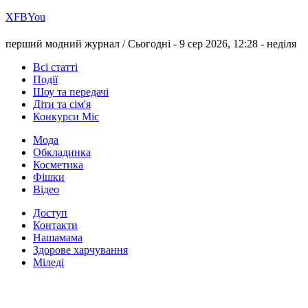
Х
FB
You
перший модний журнал /
Сьогодні - 9 сер 2026, 12:28 -
неділя
Всі статті
Події
Шоу та передачі
Діти та сім'я
Конкурси Міс
Мода
Обкладинка
Косметика
Фішки
Відео
Доступ
Контакти
Нашамама
Здорове харчування
Міледі