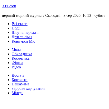
Х
FB
You
перший модний журнал /
Сьогодні - 8 сер 2026, 10:53 -
субота
Всі статті
Події
Шоу та передачі
Діти та сім'я
Конкурси Міс
Мода
Обкладинка
Косметика
Фішки
Відео
Доступ
Контакти
Нашамама
Здорове харчування
Міледі