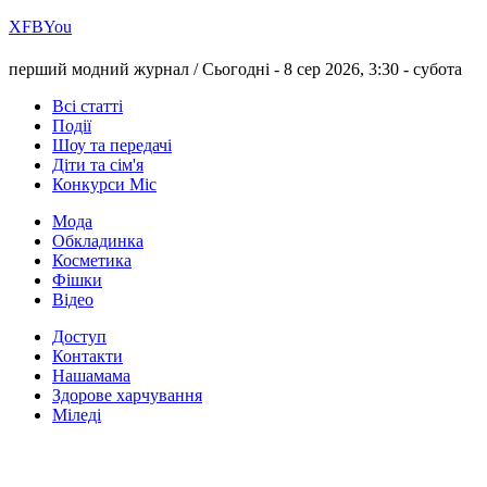
Х
FB
You
перший модний журнал /
Сьогодні - 8 сер 2026, 3:30 -
субота
Всі статті
Події
Шоу та передачі
Діти та сім'я
Конкурси Міс
Мода
Обкладинка
Косметика
Фішки
Відео
Доступ
Контакти
Нашамама
Здорове харчування
Міледі