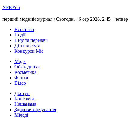
Х
FB
You
перший модний журнал /
Сьогодні - 6 сер 2026, 2:45 -
четвер
Всі статті
Події
Шоу та передачі
Діти та сім'я
Конкурси Міс
Мода
Обкладинка
Косметика
Фішки
Відео
Доступ
Контакти
Нашамама
Здорове харчування
Міледі