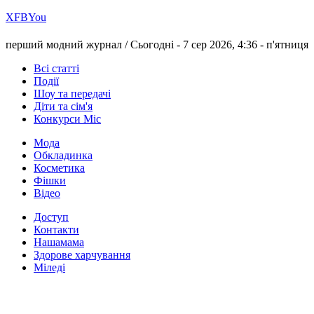
Х
FB
You
перший модний журнал /
Сьогодні - 7 сер 2026, 4:36 -
п'ятниця
Всі статті
Події
Шоу та передачі
Діти та сім'я
Конкурси Міс
Мода
Обкладинка
Косметика
Фішки
Відео
Доступ
Контакти
Нашамама
Здорове харчування
Міледі