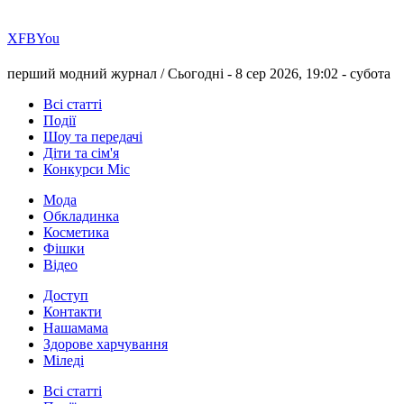
Х
FB
You
перший модний журнал /
Сьогодні - 8 сер 2026, 19:02 -
субота
Всі статті
Події
Шоу та передачі
Діти та сім'я
Конкурси Міс
Мода
Обкладинка
Косметика
Фішки
Відео
Доступ
Контакти
Нашамама
Здорове харчування
Міледі
Всі статті