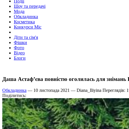
Події
Шоу та передачі
Мода
Обкладинка
Косметика
Конкурси Міс
Діти та сім'я
Фішки
Фото
Відео
Блоги
Даша Астаф’єва повністю оголилась для знімань 
Обкладинка
— 10 листопада 2021 —
Diana_Iliyina
Переглядів: 
Поділитись: