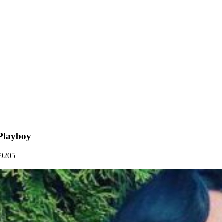
Playboy
19205