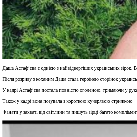
Даша Астаф’єва є однією з найвідвертіших українських зірок. В
Після розриву з коханим Даша стала героїнею сторінок українсь
У кадрі Астаф’єва постала повністю оголеною, тримаючи у рука
Також у кадрі вона позувала з короткою кучерявою стрижкою.
Фанати у захваті від світлини та пишуть зірці багато комплімент