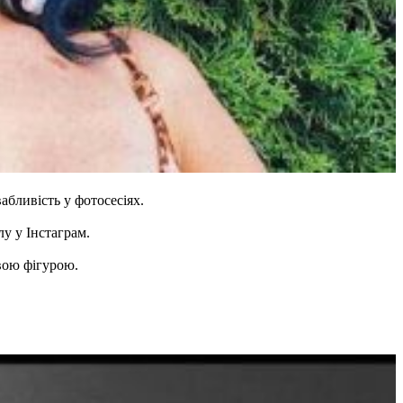
абливість у фотосесіях.
у у Інстаграм.
вою фігурою.