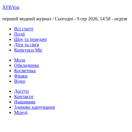
Х
FB
You
перший модний журнал /
Сьогодні - 9 сер 2026, 14:58 -
неділя
Всі статті
Події
Шоу та передачі
Діти та сім'я
Конкурси Міс
Мода
Обкладинка
Косметика
Фішки
Відео
Доступ
Контакти
Нашамама
Здорове харчування
Міледі