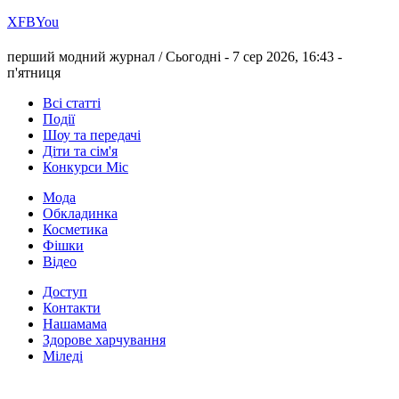
Х
FB
You
перший модний журнал /
Сьогодні - 7 сер 2026, 16:43 -
п'ятниця
Всі статті
Події
Шоу та передачі
Діти та сім'я
Конкурси Міс
Мода
Обкладинка
Косметика
Фішки
Відео
Доступ
Контакти
Нашамама
Здорове харчування
Міледі