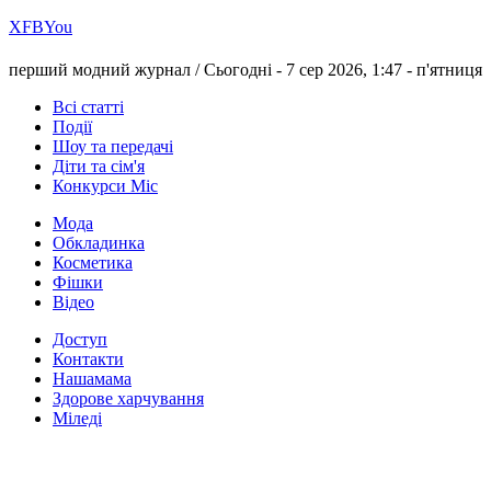
Х
FB
You
перший модний журнал /
Сьогодні - 7 сер 2026, 1:47 -
п'ятниця
Всі статті
Події
Шоу та передачі
Діти та сім'я
Конкурси Міс
Мода
Обкладинка
Косметика
Фішки
Відео
Доступ
Контакти
Нашамама
Здорове харчування
Міледі