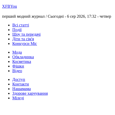
Х
FB
You
перший модний журнал /
Сьогодні - 6 сер 2026, 17:32 -
четвер
Всі статті
Події
Шоу та передачі
Діти та сім'я
Конкурси Міс
Мода
Обкладинка
Косметика
Фішки
Відео
Доступ
Контакти
Нашамама
Здорове харчування
Міледі