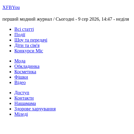
Х
FB
You
перший модний журнал /
Сьогодні - 9 сер 2026, 14:47 -
неділя
Всі статті
Події
Шоу та передачі
Діти та сім'я
Конкурси Міс
Мода
Обкладинка
Косметика
Фішки
Відео
Доступ
Контакти
Нашамама
Здорове харчування
Міледі