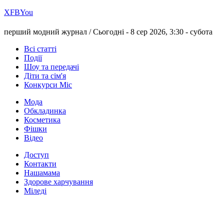
Х
FB
You
перший модний журнал /
Сьогодні - 8 сер 2026, 3:30 -
субота
Всі статті
Події
Шоу та передачі
Діти та сім'я
Конкурси Міс
Мода
Обкладинка
Косметика
Фішки
Відео
Доступ
Контакти
Нашамама
Здорове харчування
Міледі