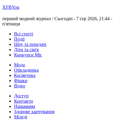
Х
FB
You
перший модний журнал /
Сьогодні - 7 сер 2026, 21:44 -
п'ятниця
Всі статті
Події
Шоу та передачі
Діти та сім'я
Конкурси Міс
Мода
Обкладинка
Косметика
Фішки
Відео
Доступ
Контакти
Нашамама
Здорове харчування
Міледі