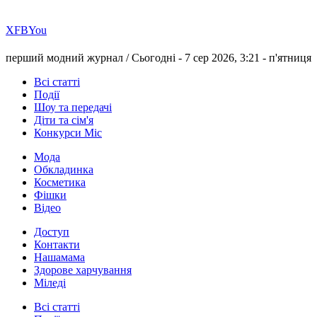
Х
FB
You
перший модний журнал /
Сьогодні - 7 сер 2026, 3:21 -
п'ятниця
Всі статті
Події
Шоу та передачі
Діти та сім'я
Конкурси Міс
Мода
Обкладинка
Косметика
Фішки
Відео
Доступ
Контакти
Нашамама
Здорове харчування
Міледі
Всі статті