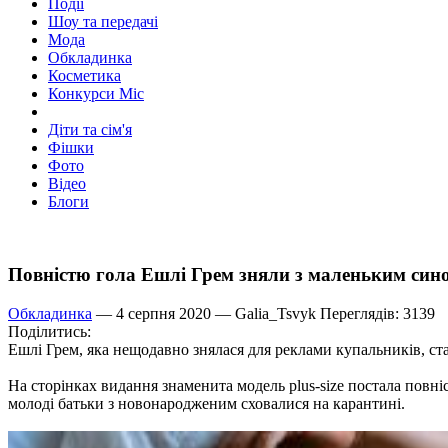
Події
Шоу та передачі
Мода
Обкладинка
Косметика
Конкурси Міс
Діти та сім'я
Фішки
Фото
Відео
Блоги
Повністю гола Ешлі Грем зняли з маленьким сино
Обкладинка
— 4 серпня 2020 —
Galia_Tsvyk
Переглядів: 3139
Поділитись:
Ешлі Грем, яка нещодавно знялася для реклами купальників, с
На сторінках видання знаменита модель plus-size постала повні
молоді батьки з новонародженим сховалися на карантині.