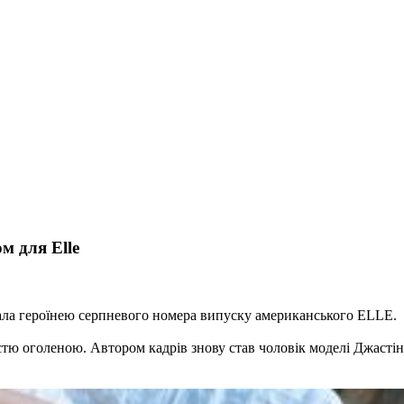
м для Elle
тала героїнею серпневого номера випуску американського ELLE.
стю оголеною. Автором кадрів знову став чоловік моделі Джастін 