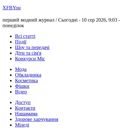
Х
FB
You
перший модний журнал /
Сьогодні - 10 сер 2026, 9:03 -
понеділок
Всі статті
Події
Шоу та передачі
Діти та сім'я
Конкурси Міс
Мода
Обкладинка
Косметика
Фішки
Відео
Доступ
Контакти
Нашамама
Здорове харчування
Міледі