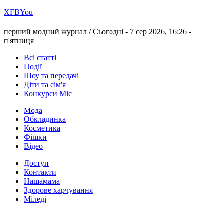
Х
FB
You
перший модний журнал /
Сьогодні - 7 сер 2026, 16:26 -
п'ятниця
Всі статті
Події
Шоу та передачі
Діти та сім'я
Конкурси Міс
Мода
Обкладинка
Косметика
Фішки
Відео
Доступ
Контакти
Нашамама
Здорове харчування
Міледі