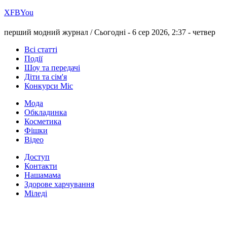
Х
FB
You
перший модний журнал /
Сьогодні - 6 сер 2026, 2:37 -
четвер
Всі статті
Події
Шоу та передачі
Діти та сім'я
Конкурси Міс
Мода
Обкладинка
Косметика
Фішки
Відео
Доступ
Контакти
Нашамама
Здорове харчування
Міледі