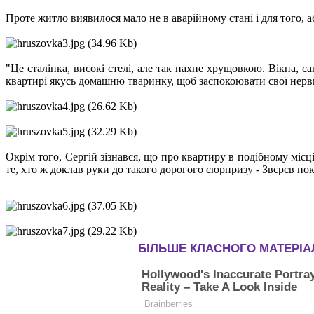
Проте житло виявилося мало не в аварійному стані і для того, 
"Це сталінка, високі стелі, але так пахне хрущовкою. Вікна, са
квартирі якусь домашню тваринку, щоб заспокоювати свої нерв
Окрім того, Сергій зізнався, що про квартиру в подібному місц
те, хто ж доклав руки до такого дорогого сюрпризу - Звєрєв по