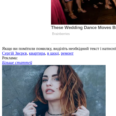
Якщо ви помітили помилку, виділіть необхідний текст і натисніт
Сергій Звєрєв
,
квартира
,
в шоці
,
ремонт
Реклама:
Більше статтей