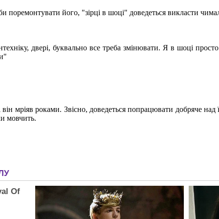
аби поремонтувати його, "зірці в шоці" доведеться викласти чима
нтехніку, двері, буквально все треба змінювати. Я в шоці просто"
и"
і він мріяв роками. Звісно, доведеться попрацювати добряче над
ки мовчить.