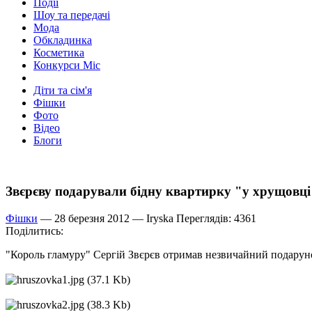
Події
Шоу та передачі
Мода
Обкладинка
Косметика
Конкурси Міс
Діти та сім'я
Фішки
Фото
Відео
Блоги
Звєрєву подарували бідну квартирку "у хрущовц
Фішки
— 28 березня 2012 —
Iryska
Переглядів: 4361
Поділитись:
"Король гламуру" Сергій Звєрєв отримав незвичайний подаруно