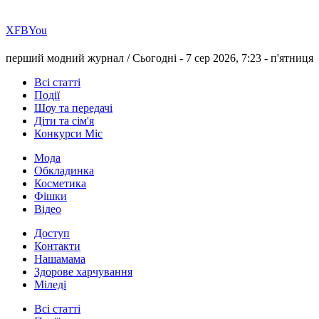
Х
FB
You
перший модний журнал /
Сьогодні - 7 сер 2026, 7:23 -
п'ятниця
Всі статті
Події
Шоу та передачі
Діти та сім'я
Конкурси Міс
Мода
Обкладинка
Косметика
Фішки
Відео
Доступ
Контакти
Нашамама
Здорове харчування
Міледі
Всі статті