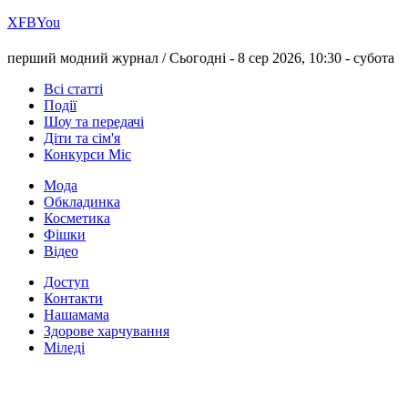
Х
FB
You
перший модний журнал /
Сьогодні - 8 сер 2026, 10:30 -
субота
Всі статті
Події
Шоу та передачі
Діти та сім'я
Конкурси Міс
Мода
Обкладинка
Косметика
Фішки
Відео
Доступ
Контакти
Нашамама
Здорове харчування
Міледі