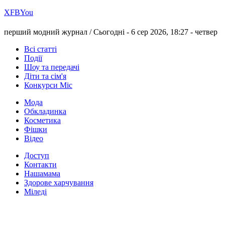
Х
FB
You
перший модний журнал /
Сьогодні - 6 сер 2026, 18:27 -
четвер
Всі статті
Події
Шоу та передачі
Діти та сім'я
Конкурси Міс
Мода
Обкладинка
Косметика
Фішки
Відео
Доступ
Контакти
Нашамама
Здорове харчування
Міледі